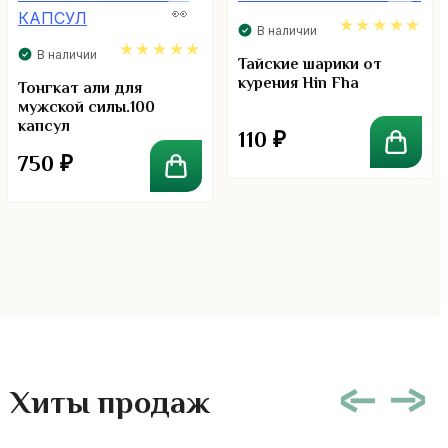
В наличии
В наличии
5.00
Тайские шарики от
курения Hin Fha
5.00
Тонгкат али для
мужской силы.100
капсул
110
₽
750
₽
Хиты продаж