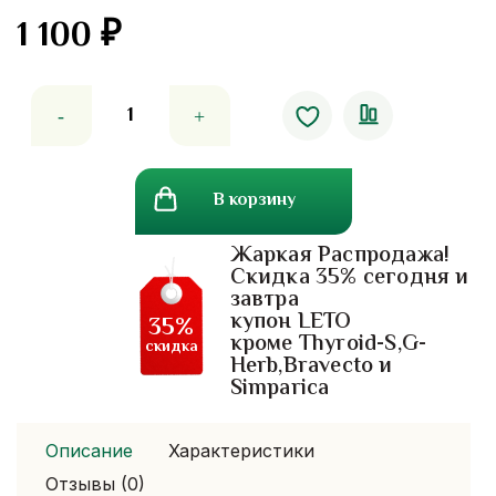
1 100
₽
Количество
товара
Аюрслим
хималаи
В корзину
для
похудения
Жаркая Распродажа!
Himalaya
Скидка 35% сегодня и
Ayurslim.
завтра
60
купон LETO
35%
табл.
кроме Thyroid-S,G-
скидка
Herb,Bravecto и
Simparica
Описание
Характеристики
Отзывы (0)