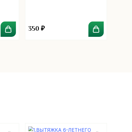
350
₽
270