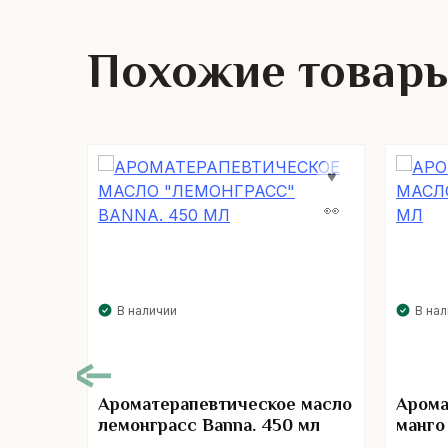
Похожие товар
В наличии
В на
Ароматерапевтическое масло
Арома
лемонграсс Banna. 450 мл
манго