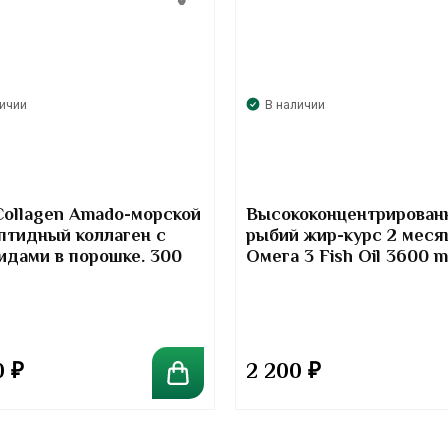
личии
В наличии
Collagen Amado-морской
Высококонцентрирован
птидный коллаген с
рыбий жир-курс 2 меся
идами в порошке. 300
Омега 3 Fish Oil 3600 
Kirkland Signature
0
₽
2 200
₽