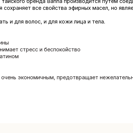
тайского бренда Banna производится путем соеди
яя сохраняет все свойства эфирных масел, но явл
ь и для волос, и для кожи лица и тела.
ины
нимает стресс и беспокойство
ратином
 очень экономичным, предотвращает нежелательн