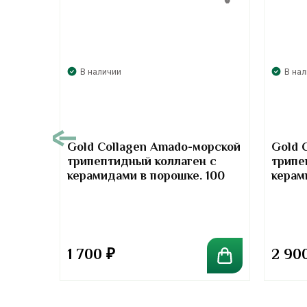
В наличии
В на
00
Gold Collagen Amado-морской
Gold 
трипептидный коллаген с
трипе
т-
керамидами в порошке. 100
керам
отив
грамм
грамм
та
1 700
₽
2 90