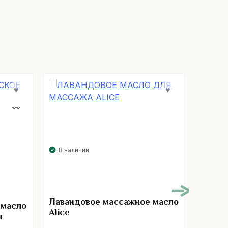
В наличии
В нал
Лавандовое массажное масло
 масло
Арома
Alice
л
лемон