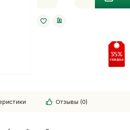
Ароматерапевтическое
масло
орхидея
Banna.120
мл
35%
скидка
еристики
Отзывы (0)