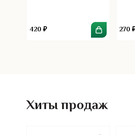
 масло
ana
420
₽
270
Хиты продаж