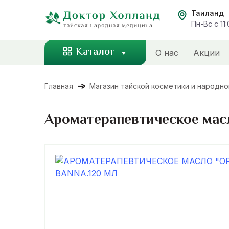
Перейти
Таиланд
к
Пн-Вс с 11
содержанию
Каталог
О нас
Акции
Главная
Магазин тайской косметики и народн
Ароматерапевтическое масл