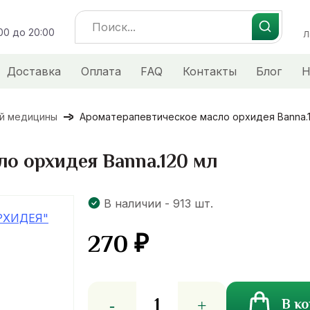
Search
:00 до 20:00
for:
Л
Доставка
Оплата
FAQ
Контакты
Блог
Н
ой медицины
Ароматерапевтическое масло орхидея Banna.
о орхидея Banna.120 мл
В наличии - 913 шт.
270
₽
Количество
В к
товара