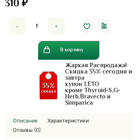
310
₽
Количество
товара
Алоэ-
вера.
В корзину
маска
для
Жаркая Распродажа!
волос
Скидка 35% сегодня и
Banna.
завтра
300
купон LETO
35%
мл.
кроме Thyroid-S,G-
скидка
Herb,Bravecto и
Simparica
Описание
Характеристики
Отзывы (0)